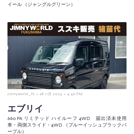
イール （ジャングルグリーン）
-
-
jimnyworld_fk
28 11月 2024
4:56 PM
エブリイ
660 PA リミテッド ハイルーフ 4WD 届出済未使用
車・両側スライド・4WD （ブルーイッシュブラックパ
ープル）